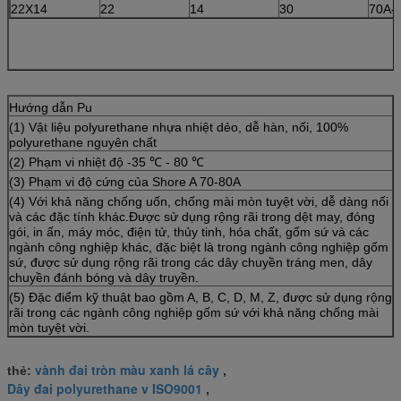
22X14
22
14
30
70A-
Hướng dẫn Pu
(1) Vật liệu polyurethane nhựa nhiệt dẻo, dễ hàn, nối, 100%
polyurethane nguyên chất
(2) Phạm vi nhiệt độ -35 ℃ - 80 ℃
(3) Phạm vi độ cứng của Shore A 70-80A
(4) Với khả năng chống uốn, chống mài mòn tuyệt vời, dễ dàng nối
và các đặc tính khác.Được sử dụng rộng rãi trong dệt may, đóng
gói, in ấn, máy móc, điện tử, thủy tinh, hóa chất, gốm sứ và các
ngành công nghiệp khác, đặc biệt là trong ngành công nghiệp gốm
sứ, được sử dụng rộng rãi trong các dây chuyền tráng men, dây
chuyền đánh bóng và dây truyền.
(5) Đặc điểm kỹ thuật bao gồm A, B, C, D, M, Z, được sử dụng rộng
rãi trong các ngành công nghiệp gốm sứ với khả năng chống mài
mòn tuyệt vời.
vành đai tròn màu xanh lá cây
thẻ:
,
Dây đai polyurethane v ISO9001
,