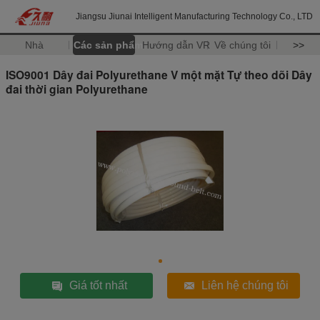
Jiangsu Jiunai Intelligent Manufacturing Technology Co., LTD
Nhà
Các sản phẩm
Hướng dẫn VR
Về chúng tôi
>>
ISO9001 Dây đai Polyurethane V một mặt Tự theo dõi Dây
đai thời gian Polyurethane
Giá tốt nhất
Liên hệ chúng tôi