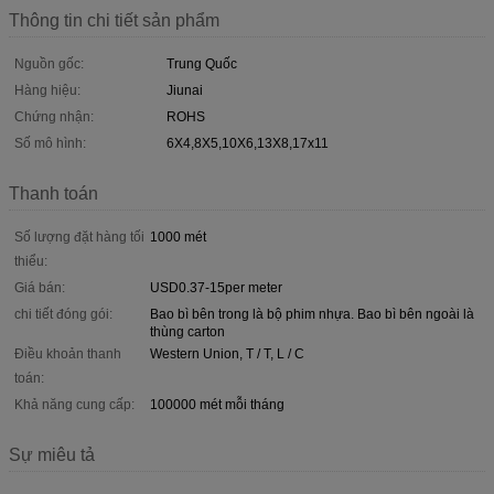
Thông tin chi tiết sản phẩm
Nguồn gốc:
Trung Quốc
Hàng hiệu:
Jiunai
Chứng nhận:
ROHS
Số mô hình:
6X4,8X5,10X6,13X8,17x11
Thanh toán
Số lượng đặt hàng tối
1000 mét
thiểu:
Giá bán:
USD0.37-15per meter
chi tiết đóng gói:
Bao bì bên trong là bộ phim nhựa. Bao bì bên ngoài là
thùng carton
Điều khoản thanh
Western Union, T / T, L / C
toán:
Khả năng cung cấp:
100000 mét mỗi tháng
Sự miêu tả