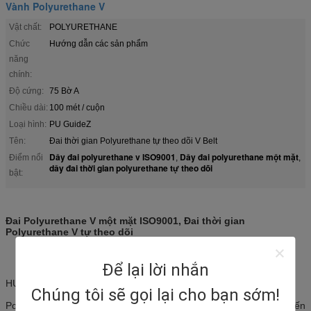
Vành Polyurethane V
Vật chất:
POLYURETHANE
Chức
Hướng dẫn các sản phẩm
năng
chính:
Độ cứng:
75 Bờ A
Chiều dài:
100 mét / cuộn
Loại hình:
PU GuideZ
Tên:
Đai thời gian Polyurethane tự theo dõi V Belt
Dây đai polyurethane v ISO9001
Dây đai polyurethane một mặt
Điểm nổi
,
,
dây đai thời gian polyurethane tự theo dõi
bật:
Đai Polyurethane V một mặt ISO9001, Đai thời gian
Polyurethane V tự theo dõi
Để lại lời nhắn
HƯỚNG DẪN PU
Chúng tôi sẽ gọi lại cho bạn sớm!
Polyurethane ép đùn.được sử dụng rộng rãi trong máy dệt, chế biến