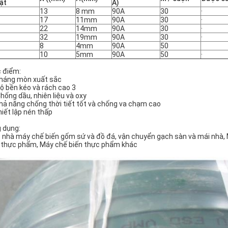
ật
A)
13
8 mm
90A
30
·
17
11mm
90A
30
·
22
14mm
90A
30
·
32
19mm
90A
30
·
8
4mm
90A
50
10
5mm
90A
50
·
 điểm:
Kháng mòn xuất sắc
Độ bền kéo và rách cao 3
Chống dầu, nhiên liệu và oxy
Khả năng chống thời tiết tốt và chống va chạm cao
thiết lập nén thấp
 dụng:
 nhà máy chế biến gốm sứ và đồ đá, vận chuyển gạch sàn và mái nhà, 
i thực phẩm, Máy chế biến thực phẩm khác