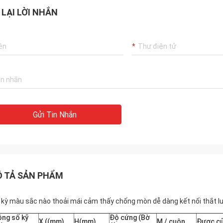
 LẠI LỜI NHẮN
Gửi Tin Nhắn
 TẢ SẢN PHẨM
 kỳ màu sắc nào thoải mái cảm thấy chống mòn dễ dàng kết nối thắt 
ng số kỹ
Độ cứng (Bờ
X ((mm)
H(mm)
M / cuộn
Được c