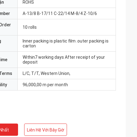
ận
ROHS
umber
A-13/8 B-17/11 C-22/14 M-8/4 Z-10/6
Order
10 rolls
g
Inner packing is plastic film .outer packing is
carton
Within7 working days After receipt of your
Time
deposit
Terms
L/C, T/T, Western Union,
lity
96,000,00 m per month
 Nhất
Liên Hệ Với Bây Giờ