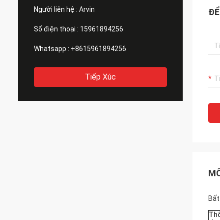
Người liên hệ :
Arvin
ĐỂ
Số điện thoại :
15961894256
Whatsapp :
+8615961894256
Tiếp Xúc
MÔ
Bất
Thô