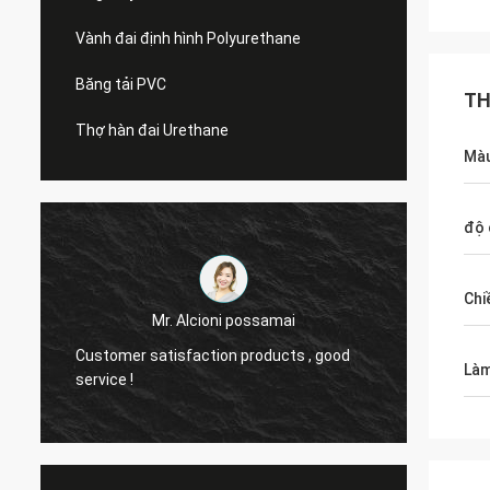
Vành đai định hình Polyurethane
Băng tải PVC
TH
Thợ hàn đai Urethane
Màu
độ 
Chi
Mr.Mike
we are very impressed with the quality of
your produc
Làm
the belts you produced.
marke