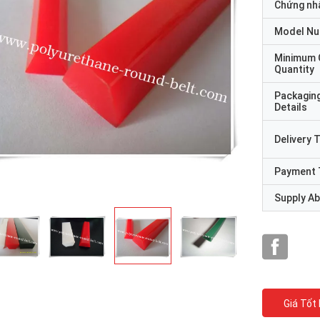
Chứng nh
Model N
Minimum 
Quantity
Packagin
Details
Delivery 
Payment 
Supply Abi
Giá Tốt