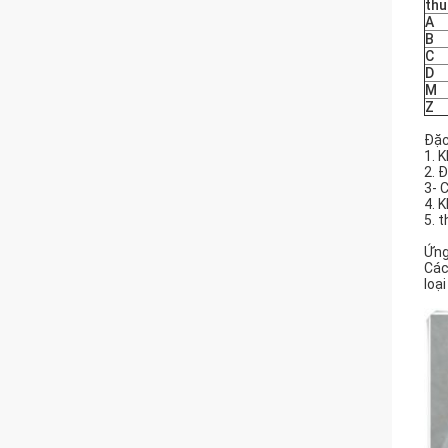
thu
A
B
C
D
M
Z
Đặc
1. 
2. 
3- 
4. 
5. 
Ứng
Các
loạ