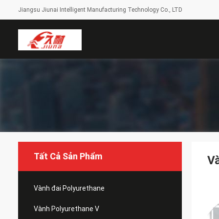
Jiangsu Jiunai Intelligent Manufacturing Technology Co., LTD
Tất Cả Sản Phẩm
Và
Vành đai Polyurethane
Vành Polyurethane V