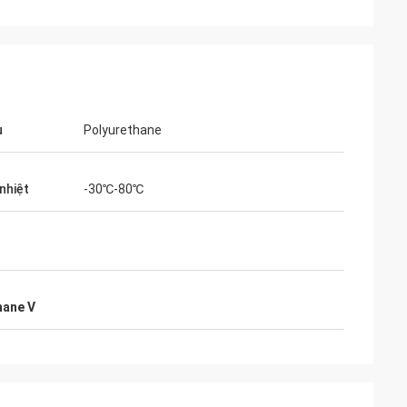
u
Polyurethane
nhiệt
-30℃-80℃
possamai
products , good
hane V