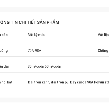
ÔNG TIN CHI TIẾT SẢN PHẨM
 sắc
Bất kỳ màu
Vật liệ
cứng
70A-98A
Chống 
ều dài
30m/cuộn 50m/cuộn
Mr. jone
Mr. Alcioni 
ts are very popular in my
Customer satisfaction 
 nổi bật
Đai tròn xanh
,
đai tròn pu
,
Dây curoa 90A Polyuret
ts.
service !